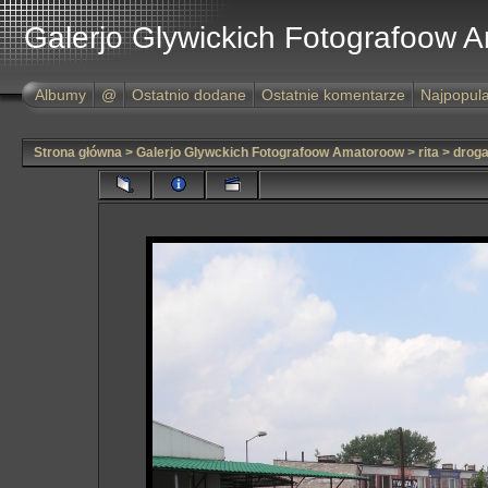
Galerjo Glywickich Fotografoow 
Albumy
@
Ostatnio dodane
Ostatnie komentarze
Najpopula
Strona główna
>
Galerjo Glywckich Fotografoow Amatoroow
>
rita
>
droga