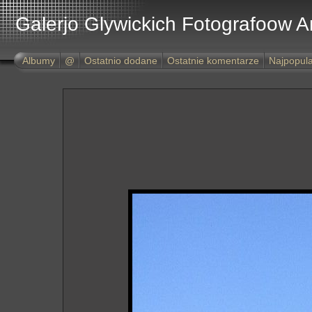
Galerjo Glywickich Fotografoow 
Albumy
@
Ostatnio dodane
Ostatnie komentarze
Najpopula