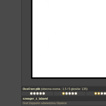
Oceń ten plik
(obecna ocena : 1.5 / 5 głosów: 135)
szwager_z_laband
Graf Zeppelin odwiedziou Glywice