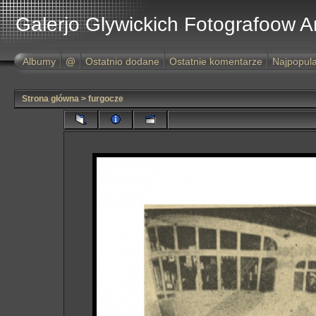
Galerjo Glywickich Fotografoow 
Albumy
@
Ostatnio dodane
Ostatnie komentarze
Najpopula
Strona główna
>
furgocze