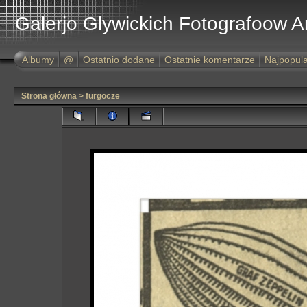
Galerjo Glywickich Fotografoow 
Albumy
@
Ostatnio dodane
Ostatnie komentarze
Najpopula
Strona główna
>
furgocze