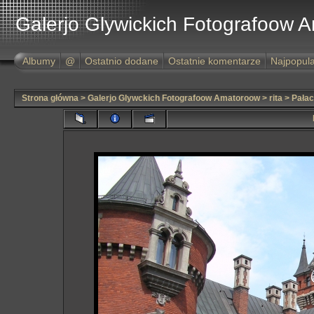
Galerjo Glywickich Fotografoow 
Albumy
@
Ostatnio dodane
Ostatnie komentarze
Najpopula
Strona główna
>
Galerjo Glywckich Fotografoow Amatoroow
>
rita
>
Pałac