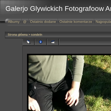
Galerjo Glywickich Fotografoow 
Albumy
@
Ostatnio dodane
Ostatnie komentarze
Najpopula
Strona główna
>
sondeln