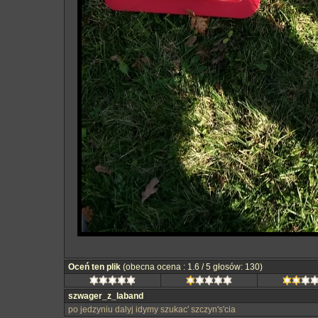
Oceń ten plik
(obecna ocena : 1.6 / 5 głosów: 130)
szwager_z_laband
po jedzyniu dalyj idymy szukac' szczyn's'cia