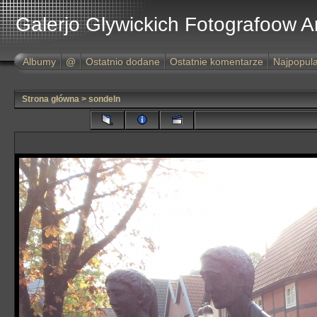
Galerjo Glywickich Fotografoow 
Albumy
@
Ostatnio dodane
Ostatnie komentarze
Najpopula
Strona główna
>
sondeln