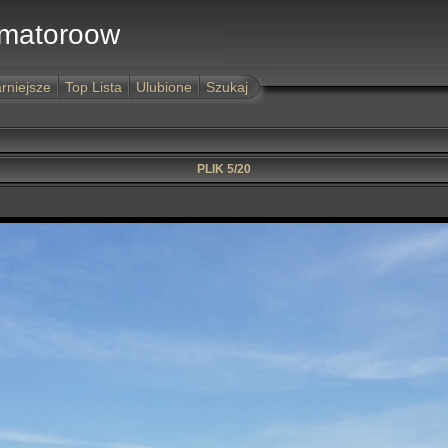
Amatoroow
rniejsze
Top Lista
Ulubione
Szukaj
PLIK 5/20