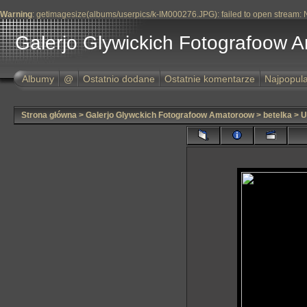
Warning
: getimagesize(albums/userpics/k-IM000276.JPG): failed to open stream: No
Galerjo Glywickich Fotografoow 
Albumy
@
Ostatnio dodane
Ostatnie komentarze
Najpopula
Strona główna
>
Galerjo Glywckich Fotografoow Amatoroow
>
betelka
>
U