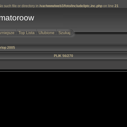
 such file or directory in
/var/www/web3/foto/include/iptc.inc.php
on line
21
Amatoroow
rniejsze
Top Lista
Ulubione
Szukaj
rlop 2005
PLIK 56/270