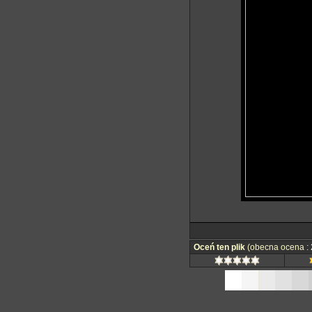
Oceń ten plik
(obecna ocena : 2