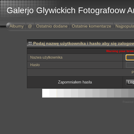
Galerjo Glywickich Fotografoow 
Albumy
@
Ostatnio dodane
Ostatnie komentarze
Najpopula
Podaj nazwę użytkownika i hasło aby się zalogo
Warning your brows
Nazwa użytkownika
Hasło
P
Zapomniałem hasła
Powered