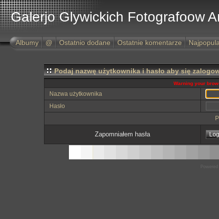
Galerjo Glywickich Fotografoow 
Albumy
@
Ostatnio dodane
Ostatnie komentarze
Najpopula
Podaj nazwę użytkownika i hasło aby się zalogo
Warning your brows
Nazwa użytkownika
Hasło
P
Zapomniałem hasła
Powered