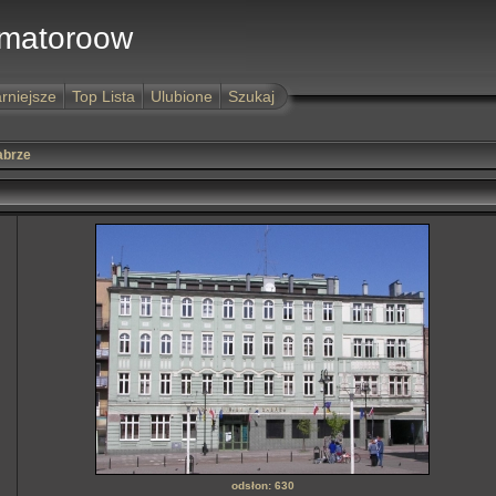
Amatoroow
rniejsze
Top Lista
Ulubione
Szukaj
abrze
odsłon: 630