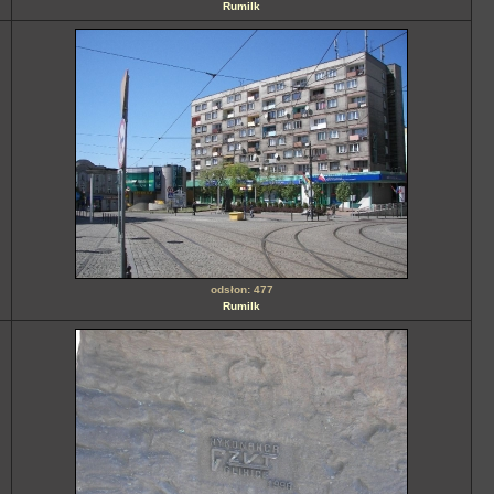
Rumilk
odsłon: 477
Rumilk