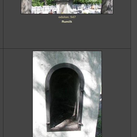
odsłon: 547
Rumilk