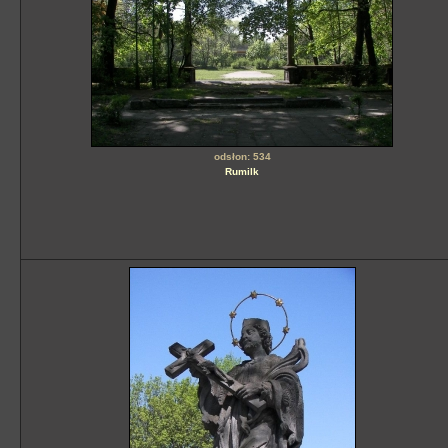
odsłon: 534
Rumilk