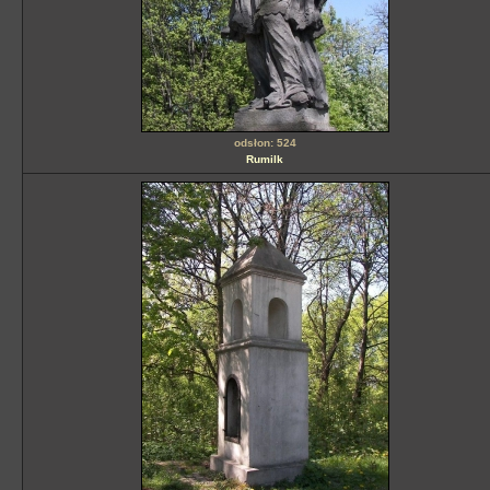
odsłon: 524
Rumilk