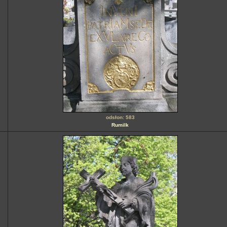
odsłon: 583
Rumilk