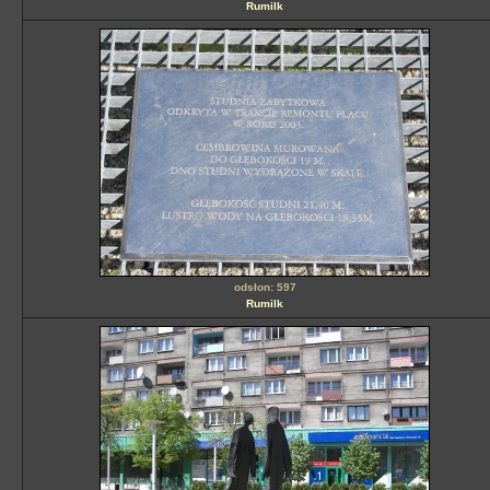
Rumilk
odsłon: 597
Rumilk