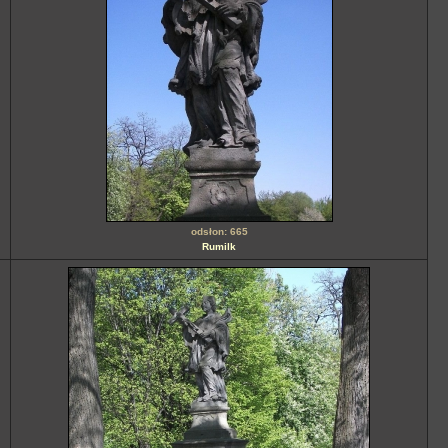
odsłon: 665
Rumilk