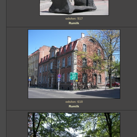
odsłon: 517
Rumilk
odsłon: 610
Rumilk