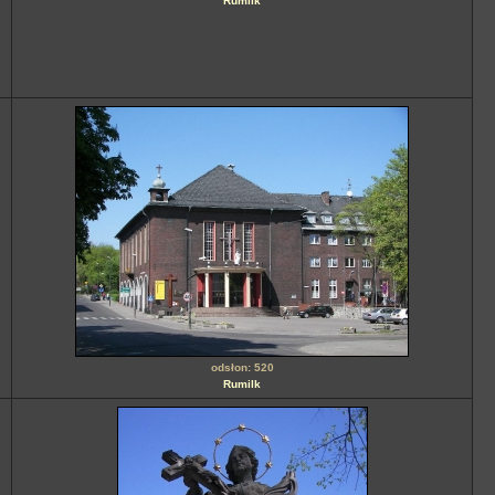
Rumilk
odsłon: 520
Rumilk