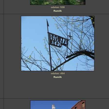
odsłon: 538
Rumilk
odsłon: 494
Rumilk