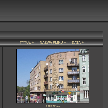
TYTUŁ
+
-
NAZWA PLIKU
+
-
DATA
+
-
odsłon: 661