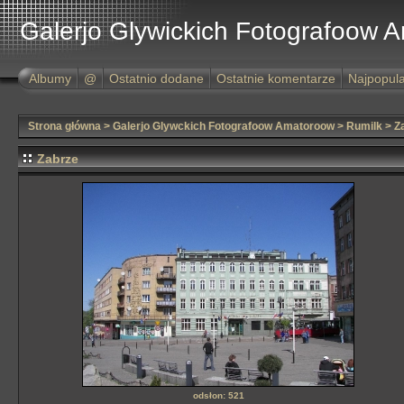
Galerjo Glywickich Fotografoow 
Albumy
@
Ostatnio dodane
Ostatnie komentarze
Najpopula
Strona główna
>
Galerjo Glywckich Fotografoow Amatoroow
>
Rumilk
>
Z
Zabrze
odsłon: 521