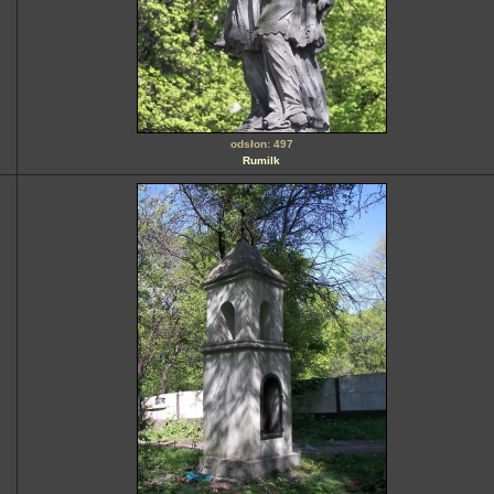
odsłon: 497
Rumilk