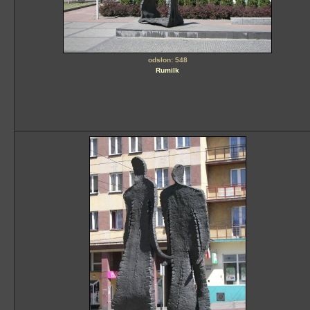
odsłon: 548
Rumilk