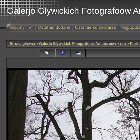
Galerjo Glywickich Fotografoow 
Albumy
@
Ostatnio dodane
Ostatnie komentarze
Najpopula
Strona główna
>
Galerjo Glywckich Fotografoow Amatoroow
>
rita
>
Park