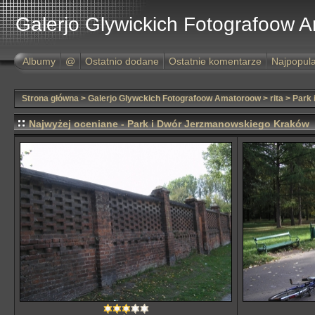
Galerjo Glywickich Fotografoow 
Albumy
@
Ostatnio dodane
Ostatnie komentarze
Najpopula
Strona główna
>
Galerjo Glywckich Fotografoow Amatoroow
>
rita
>
Park
Najwyżej oceniane - Park i Dwór Jerzmanowskiego Kraków