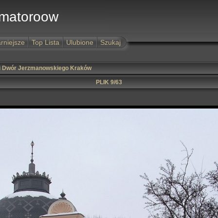
Amatoroow
rniejsze
Top Lista
Ulubione
Szukaj
 i Dwór Jerzmanowskiego Kraków
PLIK 9/63