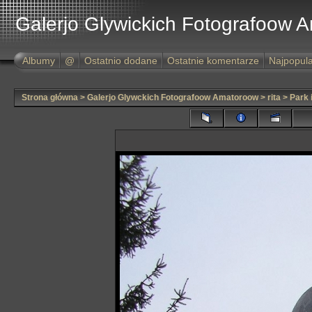
Galerjo Glywickich Fotografoow 
Albumy
@
Ostatnio dodane
Ostatnie komentarze
Najpopula
Strona główna
>
Galerjo Glywckich Fotografoow Amatoroow
>
rita
>
Park