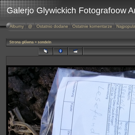
Galerjo Glywickich Fotografoow 
Albumy
@
Ostatnio dodane
Ostatnie komentarze
Najpopula
Strona główna
>
sondeln