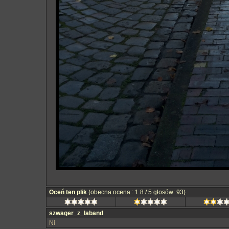
Oceń ten plik
(obecna ocena : 1.8 / 5 głosów: 93)
szwager_z_laband
Ni