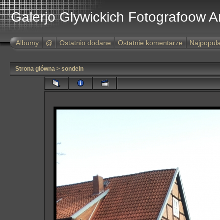
Galerjo Glywickich Fotografoow 
Albumy
@
Ostatnio dodane
Ostatnie komentarze
Najpopula
Strona główna
>
sondeln