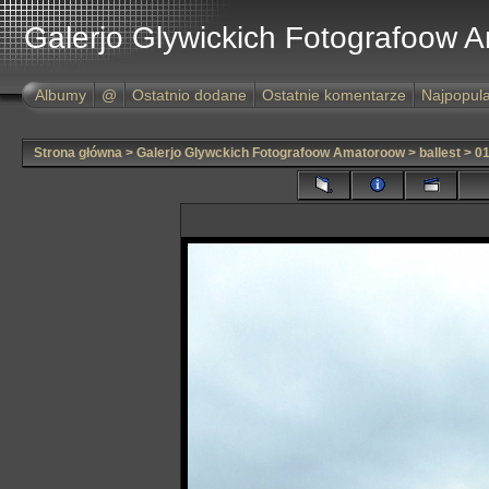
Galerjo Glywickich Fotografoow 
Albumy
@
Ostatnio dodane
Ostatnie komentarze
Najpopula
Strona główna
>
Galerjo Glywckich Fotografoow Amatoroow
>
ballest
>
01