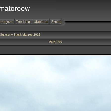
Amatoroow
rniejsze
Top Lista
Ulubione
Szukaj
Straszny Slask Marzec 2012
PLIK 7/30