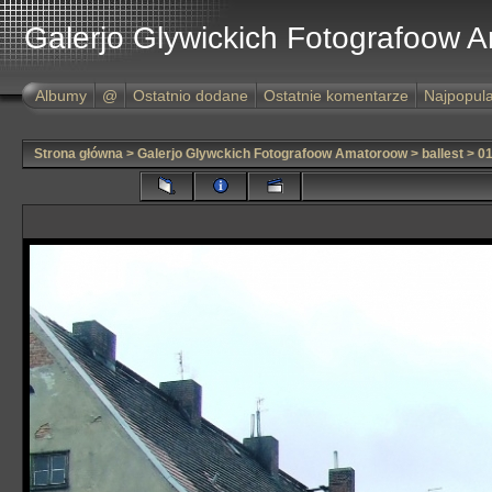
Galerjo Glywickich Fotografoow 
Albumy
@
Ostatnio dodane
Ostatnie komentarze
Najpopula
Strona główna
>
Galerjo Glywckich Fotografoow Amatoroow
>
ballest
>
01