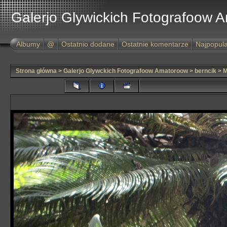
Galerjo Glywickich Fotografoow 
Albumy
@
Ostatnio dodane
Ostatnie komentarze
Najpopula
Strona główna
>
Galerjo Glywckich Fotografoow Amatoroow
>
berncik
>