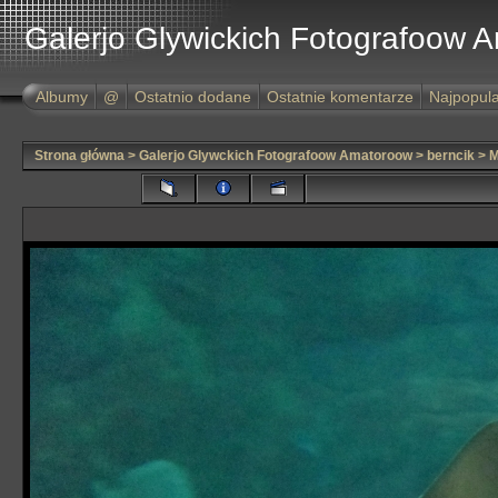
Galerjo Glywickich Fotografoow 
Albumy
@
Ostatnio dodane
Ostatnie komentarze
Najpopula
Strona główna
>
Galerjo Glywckich Fotografoow Amatoroow
>
berncik
>