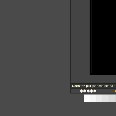
Oceń ten plik
(obecna ocena : 2