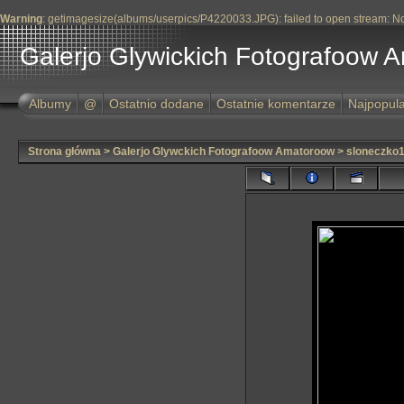
Warning
: getimagesize(albums/userpics/P4220033.JPG): failed to open stream: No s
Galerjo Glywickich Fotografoow 
Albumy
@
Ostatnio dodane
Ostatnie komentarze
Najpopula
Strona główna
>
Galerjo Glywckich Fotografoow Amatoroow
>
sloneczko