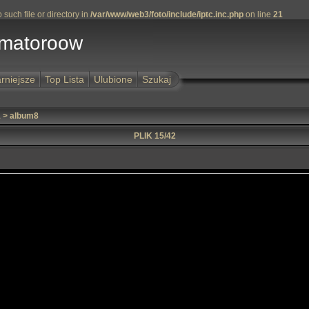
uch file or directory in
/var/www/web3/foto/include/iptc.inc.php
on line
21
Amatoroow
rniejsze
Top Lista
Ulubione
Szukaj
1
>
album8
PLIK 15/42