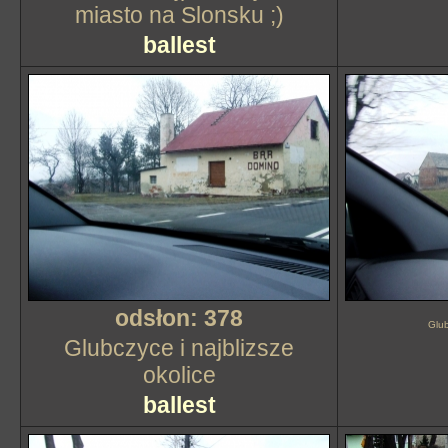
miasto na Slonsku ;)
ballest
odsłon: 378
Glub
Glubczyce i najblizsze
okolice
ballest