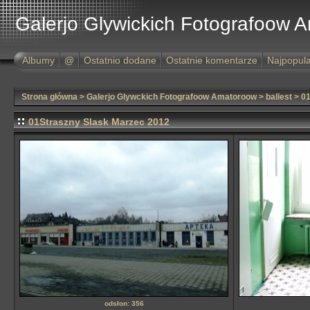
Galerjo Glywickich Fotografoow 
Albumy
@
Ostatnio dodane
Ostatnie komentarze
Najpopula
Strona główna
>
Galerjo Glywckich Fotografoow Amatoroow
>
ballest
>
01
01Straszny Slask Marzec 2012
odsłon: 356