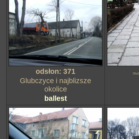
odsłon: 371
Glub
Glubczyce i najblizsze
okolice
ballest