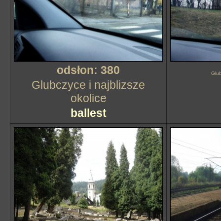
odsłon: 380
Glub
Glubczyce i najblizsze
okolice
ballest