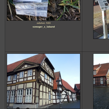
odsłon: 533
szwager_z_laband