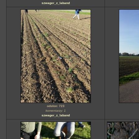
szwager_z_laband
odsłon: 723
komentarzy: 1
szwager_z_laband