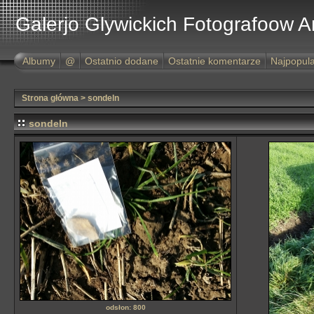
Galerjo Glywickich Fotografoow 
Albumy
@
Ostatnio dodane
Ostatnie komentarze
Najpopula
Strona główna
>
sondeln
sondeln
odsłon: 800