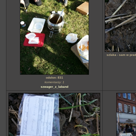
szlaka - sam w pra
odsłon: 831
komentarzy: 1
szwager_z_laband