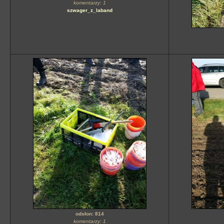
komentarzy: 1
szwager_z_laband
odsłon: 814
komentarzy: 1