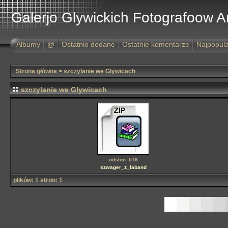
Galerjo Glywickich Fotografoow 
Albumy
@
Ostatnio dodane
Ostatnie komentarze
Najpopula
Strona główna
>
szczylanie we Glywicach
szczylanie we Glywicach
odsłon: 516
szwager_z_laband
plików: 1 stron: 1