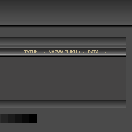
TYTUŁ
+
-
NAZWA PLIKU
+
-
DATA
+
-